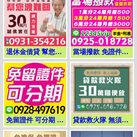
退休金借貸 幫您渡過難關 | 30萬內 錢力支援誠信實在【借款借錢網】
當場撥款 免證件當面放款 | 1萬分24期月繳500，3萬分24期月繳1500，6萬分24期月繳3000【借款借錢網】
免留證件 可分期 | 15萬即時借錢立即放款【借款借錢網】
貸款救火隊 無須擔保專人協辦 | 30萬隨便放 攤販店面軍職八大