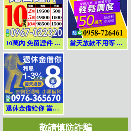
10萬內 免留證件 | 借額2萬實拿19500月息500借額5萬實拿49000月息1000借額10萬實拿98500月息1500【借款借錢網】
當天放款不用等 保證月息 分期低月付 | 輕鬆調度 50萬內 鈔低利 免押保【借款借錢網】
退休金借給你 當天撥款 | 8萬內 小額借貸資金週轉利息1-3%起【借款借錢網】
敬請慎防詐騙