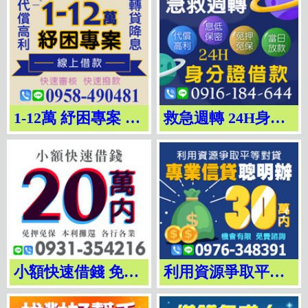
1-12萬 紓困專案 代償高利 轉貸降息 |線上借款 快速審核 快速撥款【借款借錢網】
救急週轉 24H身分證借款 | 免押免保 當日放款息低保密
小額快速借錢 免押免保 | 20萬內 本利攤還各行各業可借【借款借錢網】
利用資源爭取平等對貸 專業信貸聰明辦 | 30萬內 機會有限 免費諮詢【借款借錢網】