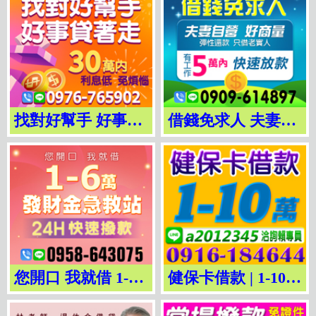
找對好幫手 好事貸著走 | 30萬內 利息低免煩惱【借款借錢網】
借錢免求人 夫妻自營好商量 | 有工作5萬內 快速放款【借款借錢網】
您開口 我就借 1-6萬發財金急救站 | 24H快速撥款【借款借錢網】
健保卡借款 | 1-10萬內分期彈性還款【借款借錢網】