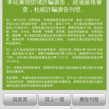
本站秉持防堵詐騙廣告， 經過嚴格審
查，杜絕詐騙廣告刊登。
註1：銀行信貸、信用瑕疵、清償債務貸款還款年限：最低一年最長七年，
房貸土地123胎還款年限： 最低十年～最長三十年，本方案貸款機動年利率
最低12%最高30%，實際依銀行核貸方案為準。實際貸款條件 (例：核貸金
額、利率、月付金、帳管費、手續費、票查費、提前清償違約金、信用查詢
費、開辦費…等) 視個別貸款產品及授信條件不同而有所差異，保留核貸額
度、適用利率、年限期數與核貸與否之權利， 詳細約定應以貸款申請書及
約定書為準。
註2：以下為借貸成本計算的參考案例：假設申貸一筆新台幣 300,000 元款
項，還款期為 60 個月， 開辦手續費為新台幣 6,000 元，總費用年百分率為
3.68%，等於每月還款額度應為新台幣 5,113 元， 而總還款額則為新台幣
312,780 元。
註3：本網站資料僅供參考，實際利率及貸款方案詳細約定應以貸款申請書
及約定書為準。
免責聲明： 本網站僅提供借貸資訊供需平台，並不涉入其中任何借貸資訊
之諮詢與交易，相關借貸請洽各網頁資料所屬會員，實際利率及貸款方案詳
細約定應以貸款申請書及約定書為準。
回首頁
回上一頁
廣告刊登