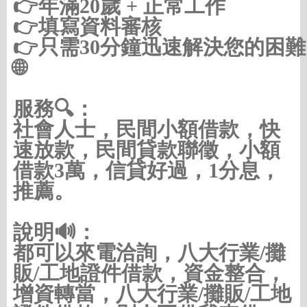
👉年滿20歲 + 正常工作

👉填寫資料審核

👉只需30分鐘迅速解決您的困難

🌐
https://借款借錢.com/中彰投
服務🔍：
社會人士，民間小額借款，快
速放款，民間貸款聯徵，小額
借款3萬，信貸好過，1分息，
推薦。
說明🔊：
都可以來電洽詢，八大行業/攤
販/工地證件借款，資金整合，
增資轉當，八大行業/攤販/工地