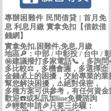
專辦困難件 民間借貸 | 首月免
息 利息月繳 實拿免扣【借款借
錢網】
實拿免扣,困難件,免息,月繳
地區🔎：中部 / 中彰投 / 台中 / 彰
㊙建議撥打多家電話📞，多詢問
多比較⚖，多機會🈵，多選擇🈴，
金錢💰上的困擾，交給專業的業務
幫您解決困擾，⚠️絕對保密，

多種方案可供參考，有任何資金需
歡迎☎️或私訊加line免費諮詢

🎉輕鬆申請🎉只要三步驟：
