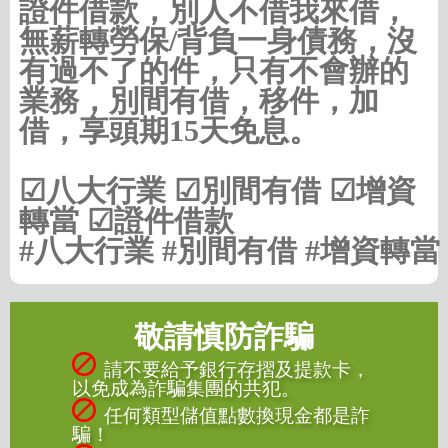
證件借款，別人不借我來借，
無薪轉勞保/背負一身債務，沒
有過不了的件，只有不會辦的
業務，別間有借，移件，加
借，享頭期15天免息。
☑八大行業 ☑別間有借 ☑增資
轉當 ☑證件借款
#八大行業 #別間有借 #增資轉當
敬請慎防詐騙
請不要給予銀行存摺及提款卡，
以免成為詐騙集團的共犯。
任何類型儲值點數換現金都是詐
騙！