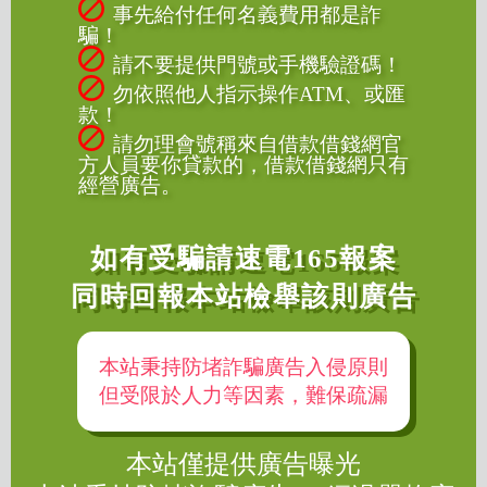
事先給付任何名義費用都是詐
騙！
請不要提供門號或手機驗證碼！
勿依照他人指示操作ATM、或匯
款！
請勿理會號稱來自借款借錢網官
方人員要你貸款的，借款借錢網只有
經營廣告。
如有受騙請速電165報案
同時回報本站檢舉該則廣告
本站秉持防堵詐騙廣告入侵原則
但受限於人力等因素，難保疏漏
本站僅提供廣告曝光