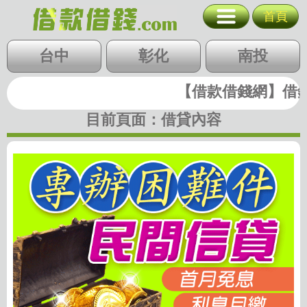
專辦困難件 民
首頁
台北
新北
基隆
北北基
台中
桃竹苗
彰化
中彰投
南投
桃園
新竹
苗栗
雲嘉南
高屏
【借款借錢網】借錢|
快速借錢
台中
彰化
南投
目前頁面：
借貸內容
雲林
嘉義
台南
高雄
屏東
支票貼現
代墊款
房地二胎
歷史圖稿
回首頁
回上一頁
廣告刊登
隱私權政策
關閉選單