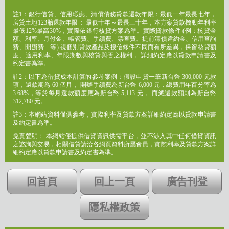
註1：銀行信貸、信用瑕疵、清償債務貸款還款年限：最低一年最長七年，
房貸土地123胎還款年限： 最低十年～最長三十年，本方案貸款機動年利率
最低12%最高30%，實際依銀行核貸方案為準。實際貸款條件 (例：核貸金
額、利率、月付金、帳管費、手續費、票查費、提前清償違約金、信用查詢
費、開辦費…等) 視個別貸款產品及授信條件不同而有所差異，保留核貸額
度、適用利率、年限期數與核貸與否之權利， 詳細約定應以貸款申請書及
約定書為準。
註2：以下為借貸成本計算的參考案例：假設申貸一筆新台幣 300,000 元款
項，還款期為 60 個月， 開辦手續費為新台幣 6,000 元，總費用年百分率為
3.68%，等於每月還款額度應為新台幣 5,113 元， 而總還款額則為新台幣
312,780 元。
註3：本網站資料僅供參考，實際利率及貸款方案詳細約定應以貸款申請書
及約定書為準。
免責聲明： 本網站僅提供借貸資訊供需平台，並不涉入其中任何借貸資訊
之諮詢與交易，相關借貸請洽各網頁資料所屬會員，實際利率及貸款方案詳
細約定應以貸款申請書及約定書為準。
回首頁
回上一頁
廣告刊登
隱私權政策