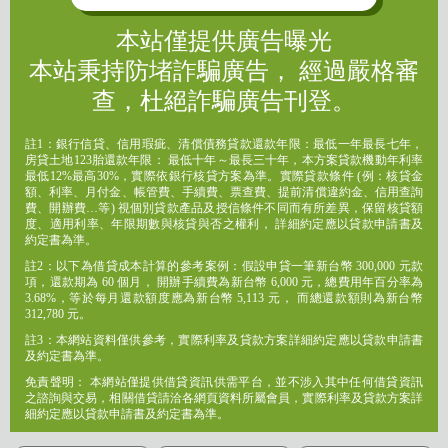
本站僅提供廣告曝光
本站秉持防堵詐騙廣告， 經過嚴格審
查，杜絕詐騙廣告刊登。
註1：銀行信貸、信用瑕疵、清償債務貸款還款年限：最低一年最長七年，
房貸土地123胎還款年限： 最低十年～最長三十年，本方案貸款機動年利率
最低12%最高30%，實際依銀行核貸方案為準。實際貸款條件 (例：核貸金
額、利率、月付金、帳管費、手續費、票查費、提前清償違約金、信用查詢
費、開辦費…等) 視個別貸款產品及授信條件不同而有所差異，保留核貸額
度、適用利率、年限期數與核貸與否之權利， 詳細約定應以貸款申請書及
約定書為準。
註2：以下為借貸成本計算的參考案例：假設申貸一筆新台幣 300,000 元款
項，還款期為 60 個月， 開辦手續費為新台幣 6,000 元，總費用年百分率為
3.68%，等於每月還款額度應為新台幣 5,113 元， 而總還款額則為新台幣
312,780 元。
註3：本網站資料僅供參考，實際利率及貸款方案詳細約定應以貸款申請書
及約定書為準。
免責聲明： 本網站僅提供借貸資訊供需平台，並不涉入其中任何借貸資訊
之諮詢與交易，相關借貸請洽各網頁資料所屬會員，實際利率及貸款方案詳
細約定應以貸款申請書及約定書為準。