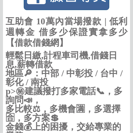
互助會 10萬內當場撥款 | 低利
週轉金 借多少保證實拿多少
【借款借錢網】
輕鬆日繳,計程車司機,借錢日
息,薪轉借款
地區🔎：中部 / 中彰投 / 台中 /
彰化 / 南投
p>㊙建議撥打多家電話📞，多
詢問📣，
多比較⚖，多機會🈵，多選擇
🈴，多方案💲
金錢💰上的困擾，交給專業的