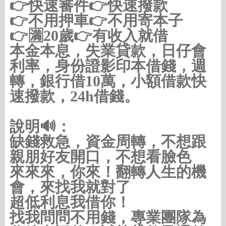
👉快速審件👉快速撥款
👉不用押車👉不用寄本子
👉🈵️20歲👉有收入就借
本金本息，失業貸款，日仔會
利率，身份證影印本借錢，週
轉，銀行借10萬，小額借款快
速撥款，24h借錢。
說明🔊：
缺錢救急，資金周轉，不想跟
親朋好友開口，不想看臉色
來來來，你來！翻轉人生的機
會，來找我就對了
超低利息我借你！
找我問問不用錢，專業團隊為