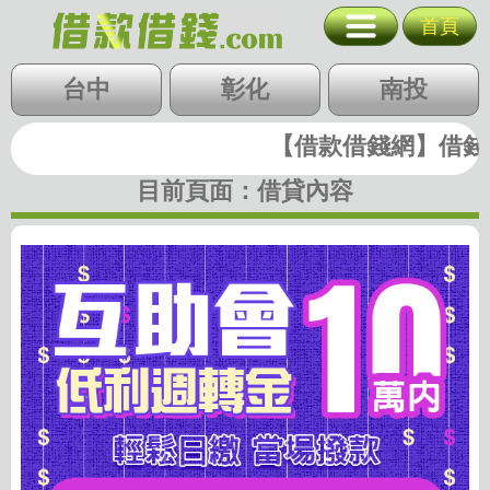
互助會 10萬
首頁
台北
新北
基隆
北北基
台中
桃竹苗
彰化
中彰投
南投
桃園
新竹
苗栗
雲嘉南
高屏
【借款借錢網】借錢|借
快速借錢
台中
彰化
南投
目前頁面：
借貸內容
雲林
嘉義
台南
高雄
屏東
支票貼現
代墊款
房地二胎
歷史圖稿
回首頁
回上一頁
廣告刊登
隱私權政策
關閉選單