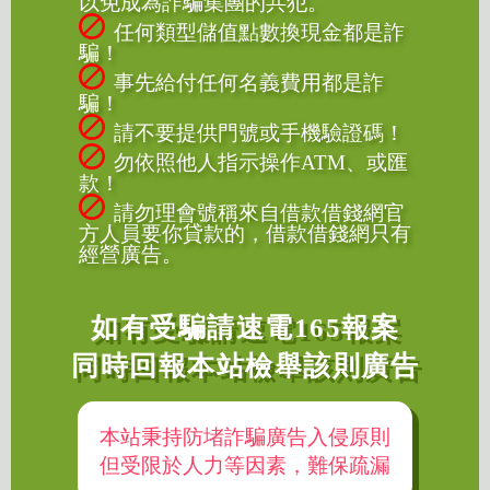
以免成為詐騙集團的共犯。
任何類型儲值點數換現金都是詐
騙！
事先給付任何名義費用都是詐
騙！
請不要提供門號或手機驗證碼！
勿依照他人指示操作ATM、或匯
款！
請勿理會號稱來自借款借錢網官
方人員要你貸款的，借款借錢網只有
經營廣告。
如有受騙請速電165報案
同時回報本站檢舉該則廣告
本站秉持防堵詐騙廣告入侵原則
但受限於人力等因素，難保疏漏