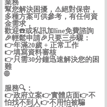
業務
幫您解決困擾，⚠️絕對保密，
多種方案可供參考，有任何資
金需求，
歡迎☎️或私訊加line免費諮詢
🎉輕鬆申請🎉只要三步驟：
👉年滿20歲 + 正常工作
👉填寫資料審核
👉只需30分鐘迅速解決您的困
難
🌐
https://借款借錢.com/中彰投
服務🔍：
👉政府立案👉實體店面👉不
怕找不到人👉不用怕被騙