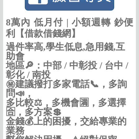
8萬內 低月付 | 小額週轉 鈔便
利【借款借錢網】
過件率高,學生低息,急用錢,互
助會
地區🔎：中部 / 中彰投 / 台中 /
彰化 / 南投
㊙建議撥打多家電話📞，多詢
問📣，
多比較⚖，多機會🈵，多選擇
🈴，多方案💲
金錢💰上的困擾，交給專業的
業務