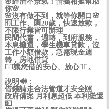
🌸經濟不景氣！情義相挺幫助
你🌸
🌸沒有做不到，就等你開口🌸
🈶️工作、🈵️20歲，快速放款，
不限行業皆可辦理
民間代書，週轉，到府服務，
本息攤還，學生機車貸款，沒
工作小額借款，急需現金週
轉，房地借貸
👍🏼讓您借的安心、放心👍🏼。
說明🔊：
借錢請走合法管道才安全🆗
政府備案 月利息超低 本利攤還
💵