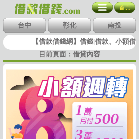
8萬內 低月付
首頁
台北
新北
基隆
北北基
台中
桃竹苗
彰化
中彰投
南投
桃園
新竹
苗栗
雲嘉南
【借款借錢網】借錢|借款、小額借錢|
高屏
快速借錢
台中
彰化
南投
目前頁面：
借貸內容
雲林
嘉義
台南
高雄
屏東
支票貼現
代墊款
房地二胎
歷史圖稿
回首頁
回上一頁
廣告刊登
隱私權政策
關閉選單