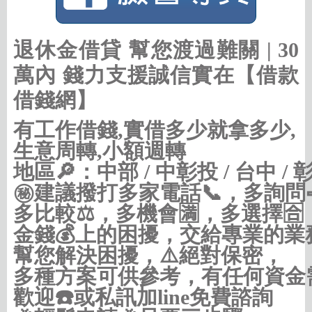
退休金借貸 幫您渡過難關 | 30
萬內 錢力支援誠信實在【借款
借錢網】
有工作借錢,實借多少就拿多少,
生意周轉,小額週轉
地區🔎：中部 / 中彰投 / 台中 / 彰
㊙建議撥打多家電話📞，多詢問
多比較⚖，多機會🈵，多選擇🈴，
金錢💰上的困擾，交給專業的業務
幫您解決困擾，⚠️絕對保密，

多種方案可供參考，有任何資金需
歡迎☎️或私訊加line免費諮詢
