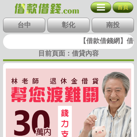
退休金借貸 幫
首頁
台北
新北
基隆
北北基
台中
桃竹苗
彰化
中彰投
南投
桃園
新竹
苗栗
雲嘉南
高屏
【借款借錢網】借錢|
快速借錢
台中
彰化
南投
目前頁面：
借貸內容
雲林
嘉義
台南
高雄
屏東
支票貼現
代墊款
房地二胎
歷史圖稿
回首頁
回上一頁
廣告刊登
隱私權政策
關閉選單