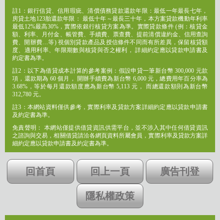
註1：銀行信貸、信用瑕疵、清償債務貸款還款年限：最低一年最長七年，
房貸土地123胎還款年限： 最低十年～最長三十年，本方案貸款機動年利率
最低12%最高30%，實際依銀行核貸方案為準。實際貸款條件 (例：核貸金
額、利率、月付金、帳管費、手續費、票查費、提前清償違約金、信用查詢
費、開辦費…等) 視個別貸款產品及授信條件不同而有所差異，保留核貸額
度、適用利率、年限期數與核貸與否之權利， 詳細約定應以貸款申請書及
約定書為準。
註2：以下為借貸成本計算的參考案例：假設申貸一筆新台幣 300,000 元款
項，還款期為 60 個月， 開辦手續費為新台幣 6,000 元，總費用年百分率為
3.68%，等於每月還款額度應為新台幣 5,113 元， 而總還款額則為新台幣
312,780 元。
註3：本網站資料僅供參考，實際利率及貸款方案詳細約定應以貸款申請書
及約定書為準。
免責聲明： 本網站僅提供借貸資訊供需平台，並不涉入其中任何借貸資訊
之諮詢與交易，相關借貸請洽各網頁資料所屬會員，實際利率及貸款方案詳
細約定應以貸款申請書及約定書為準。
回首頁
回上一頁
廣告刊登
隱私權政策