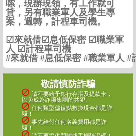
嗦，現辦現領，有工作就可
貸，另有職業軍人及學生專
案，週轉，計程車司機。
☑來就借☑息低保密 ☑職業軍
人 ☑計程車司機
#來就借 #息低保密 #職業軍人 
敬請慎防詐騙
請不要給予銀行存摺及提款卡，
以免成為詐騙集團的共犯。
任何類型儲值點數換現金都是詐
騙！
事先給付任何名義費用都是詐
騙！
請不要提供門號或手機驗證碼！