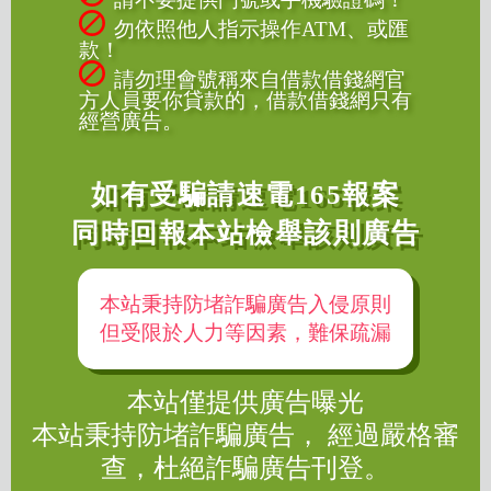
勿依照他人指示操作ATM、或匯
款！
請勿理會號稱來自借款借錢網官
方人員要你貸款的，借款借錢網只有
經營廣告。
如有受騙請速電165報案
同時回報本站檢舉該則廣告
本站秉持防堵詐騙廣告入侵原則
但受限於人力等因素，難保疏漏
本站僅提供廣告曝光
本站秉持防堵詐騙廣告， 經過嚴格審
查，杜絕詐騙廣告刊登。