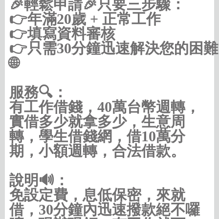
🎉輕鬆申請🎉只要三步驟：

👉年滿20歲 + 正常工作

👉填寫資料審核

👉只需30分鐘迅速解決您的困難

🌐
https://借款借錢.com/中彰投
服務🔍：
有工作借錢，40萬台幣週轉，
實借多少就拿多少，生意周
轉，學生借錢網，借10萬分
期，小額週轉，合法借款。
說明🔊：
免設定費，息低保密，來就
借，30分鐘內迅速撥款絕不囉