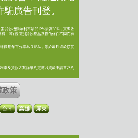
詐騙廣告刊登。
案貸款機動年利率最低12%最高30%，實際依
費…等) 視個別貸款產品及授信條件不同而有
元，總費用年百分率為 3.68%，等於每月還款額度
際利率及貸款方案詳細約定應以貸款申請書及約
權政策
台南
高雄
屏東