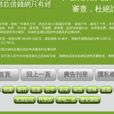
借款借錢網只有經
審查，杜絕
年限：最低一年最長七年，房貸土地123胎還款年限： 最低十年～最長三十年，本方
貸金額、利率、月付金、帳管費、手續費、票查費、提前清償違約金、信用查詢費、開辦
與核貸與否之權利， 詳細約定應以貸款申請書及約定書為準。
新台幣 300,000 元款項，還款期為 60 個月， 開辦手續費為新台幣 6,000 
2,780 元。
方案詳細約定應以貸款申請書及約定書為準。
，並不涉入其中任何借貸資訊之諮詢與交易，相關借貸請洽各網頁資料所屬會員，實
首頁
回上一頁
廣告刊登
隱私
桃園
新竹
苗栗
台中
彰化
南投
雲林
嘉義
支票貼現
代墊款
房地二胎
歷史圖稿