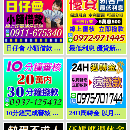
日仔會 小額借款 線上速審條件好談 | 有工作另有優惠方案【借款借錢網】
最低利息 優貸新客戶 線上審核不限行業 | 5萬息500起 可分長期【借款借錢網】
10分鐘完成審核 30分鐘撥款 | 20萬內【借款借錢網】
24H周轉金 以月計息 速撥款 | 分期攤還 民間信用借款【借款借錢網】