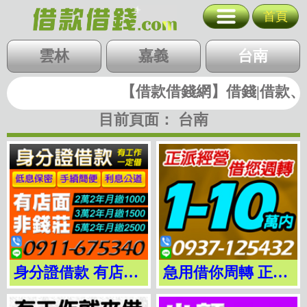
借錢借款
首頁
台北
新北
基隆
北北基
雲林
桃竹苗
嘉義
中彰投
台南
桃園
新竹
苗栗
【借款借錢網】借錢|借款、小額借錢|小
雲嘉南
高屏
快速借錢
台中
彰化
南投
目前頁面：
台南
雲林
嘉義
台南
高雄
屏東
支票貼現
代墊款
房地二胎
歷史圖稿
回首頁
回上一頁
廣告刊登
身分證借款 有店面 利息公道 手續簡便 | 5萬2年月繳2500起【借款借錢網】
急用借你周轉 正派經營 | 1-10萬 有薪轉低月付【借款借錢網】
隱私權政策
關閉選單