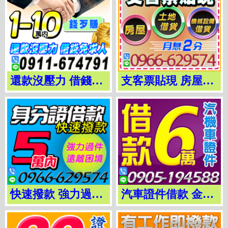
還款沒壓力 借錢免求人 | 1-10萬 快速審核可提前清償【借款借錢網】
支客票貼現 房屋土地借貸 | 月息2分起 機械設備借貸【借款借錢網】
快速撥款 強力過件 身份證借款 | 5萬內 手續簡便遠離困境【借款借錢網】
汽車證件借款 金主自營立即放款 | 6萬內 安心借安心還【借款借錢網】