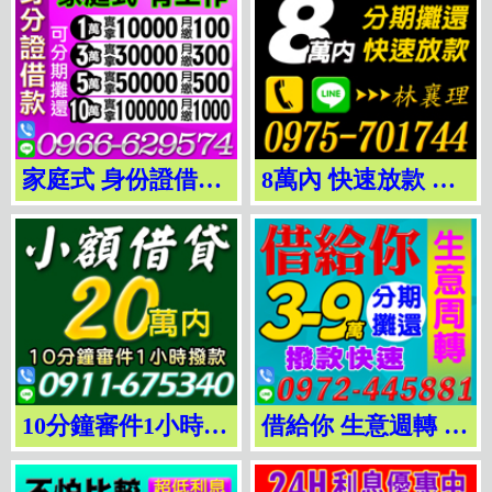
家庭式 身份證借款 有工作可分期攤還 | 10萬實拿100000月繳1000起【借款借錢網】
8萬內 快速放款 分期攤還 | 強力過件手續簡便【借款借錢網】
10分鐘審件1小時撥款 到府服務過件率高 | 20萬內 小額借貸【借款借錢網】
借給你 生意週轉 撥款快速 | 3-9萬 分期攤還【借款借錢網】