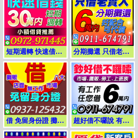
短期週轉 快速借錢 小額借帶推薦 | 30萬內 正派經營現金借貸【借款借錢網】
分期攤還 只借老實人 好配合可代償 | 6萬內 可提前清償【借款借錢網】
借 免留身份證 攤販店面無工作 | 市場八大 快速過件【借款借錢網】
超好借不囉說 有工作任您借 | 6萬內 市場攤販勞工上班族【借款借錢網】