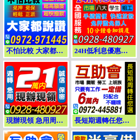
不怕比較 大家都說讚 超高額度 超低利息 | 超快撥款 輕鬆正派【借款借錢網】
24H低利息優惠中 手續簡便10分鐘告知額度 | 市場八大學生粗工【借款借錢網】
現辦現領 急用周轉 月息只有1%起 | 21萬內 誠信保密【借款借錢網】
長短期週轉任您選擇 互助會好配合不囉說 | 6萬內 只要有工作一定借市場勞工攤販上班族【借款借錢網】