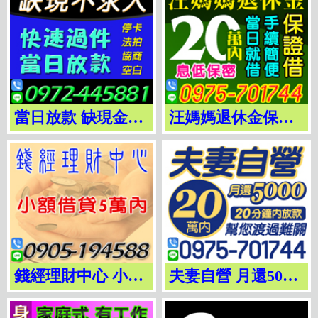
當日放款 缺現金不需求人 快速過件 | 停卡法拍協商小白【借款借錢網】
汪媽媽退休金保證借 息低保密 | 20萬內 手續簡便當日就借【借款借錢網】
錢經理財中心 小額借貸 | 5萬內 現金借貸代書貸款【借款借錢網】
夫妻自營 月還5000起 20分鐘內放款 | 20萬內 幫您渡過難關【借款借錢網】