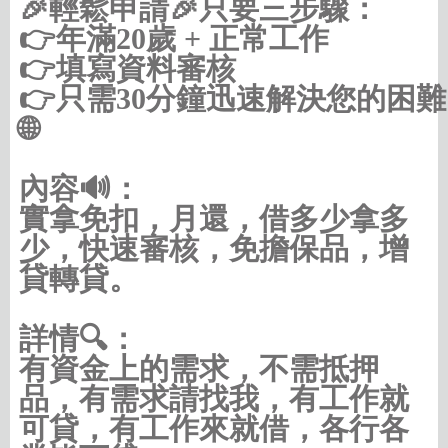
🎉輕鬆申請🎉只要三步驟：

👉年滿20歲 + 正常工作

👉填寫資料審核

👉只需30分鐘迅速解決您的困難

🌐
https://借款借錢.com/雲嘉南
內容🔊：
實拿免扣，月還，借多少拿多
少，快速審核，免擔保品，增
貸轉貸。
詳情🔍：
有資金上的需求，不需抵押
品，有需求請找我，有工作就
可貸，有工作來就借，各行各