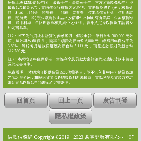
房貸土地123胎還款年限： 最低十年～最長三十年，本方案貸款機動年利率
最低12%最高30%，實際依銀行核貸方案為準。實際貸款條件 (例：核貸金
額、利率、月付金、帳管費、手續費、票查費、提前清償違約金、信用查詢
費、開辦費…等) 視個別貸款產品及授信條件不同而有所差異，保留核貸額
度、適用利率、年限期數與核貸與否之權利， 詳細約定應以貸款申請書及
約定書為準。
註2：以下為借貸成本計算的參考案例：假設申貸一筆新台幣 300,000 元款
項，還款期為 60 個月， 開辦手續費為新台幣 6,000 元，總費用年百分率為
3.68%，等於每月還款額度應為新台幣 5,113 元， 而總還款額則為新台幣
312,780 元。
註3：本網站資料僅供參考，實際利率及貸款方案詳細約定應以貸款申請書
及約定書為準。
免責聲明： 本網站僅提供借貸資訊供需平台，並不涉入其中任何借貸資訊
之諮詢與交易，相關借貸請洽各網頁資料所屬會員，實際利率及貸款方案詳
細約定應以貸款申請書及約定書為準。
回首頁
回上一頁
廣告刊登
隱私權政策
借款借錢網 Copyright ©2019 - 2023 鑫睿開發有限公司 407