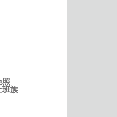
免照
上班族