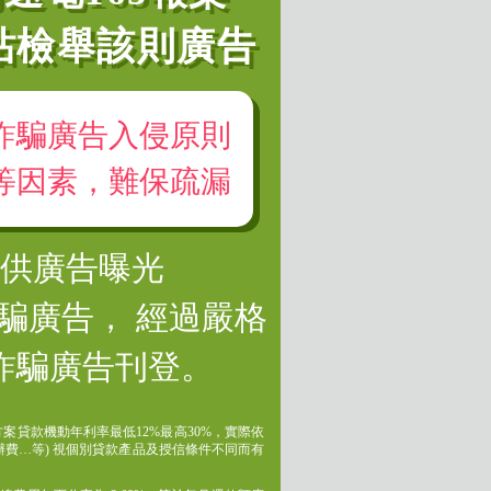
站檢舉該則廣告
詐騙廣告入侵原則
等因素，難保疏漏
提供廣告曝光
騙廣告， 經過嚴格
詐騙廣告刊登。
案貸款機動年利率最低12%最高30%，實際依
費…等) 視個別貸款產品及授信條件不同而有