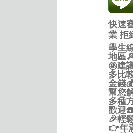
快速審
業 
學生線
地區🔎
㊙建議
多比較
金錢
幫您解
多種
歡迎☎
🎉輕
👉年