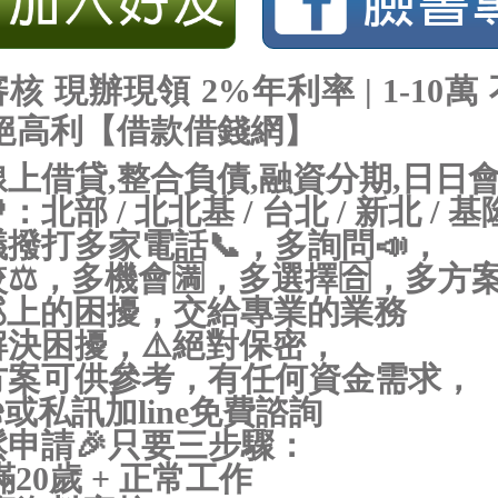
核 現辦現領 2%年利率 | 1-10萬
拒絕高利【借款借錢網】
上借貸,整合負債,融資分期,日日
：北部 / 北北基 / 台北 / 新北 / 基
撥打多家電話📞，多詢問📣，
⚖，多機會🈵，多選擇🈴，多方案
💰上的困擾，交給專業的業務
決困擾，⚠️絕對保密，
方案可供參考，有任何資金需求，
️或私訊加line免費諮詢
鬆申請🎉只要三步驟：
滿20歲 + 正常工作