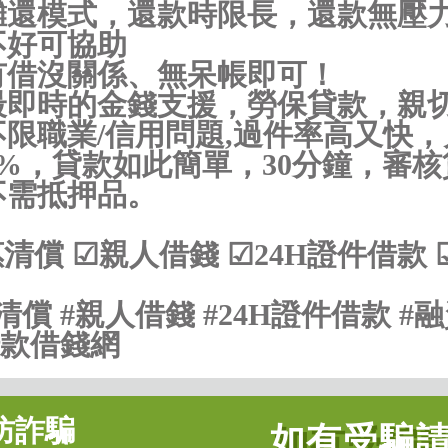
攤還模式，還款時限長，還款無壓
不好可協助
有借沒關係、無呆帳即可！
最即時的金錢支援，勞保貸款，親
不限職業/信用問題,過件率高又快，
2%，貸款如此簡單，30分鐘，審核
不需抵押品。
清償 ☑親人借錢 ☑24H證件借款 
清償 #親人借錢 #24H證件借款 #
借款借錢網
防詐騙
如有受騙請