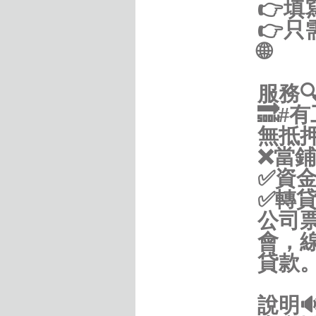
👉填
👉只
🌐
服務
🔜#
無抵押
❌當鋪
✅資金
✅轉貸
公司
會，
貸款
說明