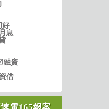
力
切好
月息
貸
☑融資
融資借
速電165報案