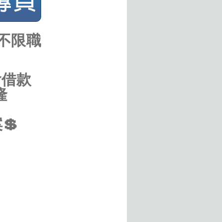
 不限職
會借款
隆
💲