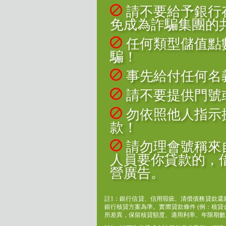
請不要給予銀行
免成為詐騙集團的
任何類型儲值點
騙！
事先給付任何名
請不要提供門號
勿依照他人指示
款！
請勿理會號稱來
人員要你貸款的，
營廣告。
註1：銀行信貸、信用瑕疵、清償債務貸款還款
銀行核貸方案為準。實際貸款條件 (例：核
所差異，保留核貸額度、適用利率、年限期數