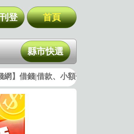
辦現領 2%年利率 | 1-10萬 
刊登
首頁
縣市快選
北北基
借錢|借款、小額借錢|小額借款、證件
桃竹苗
中彰投