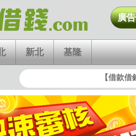
快速審核 現
廣告
北
新北
基隆
【借款借錢網】