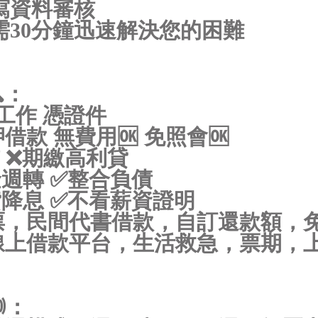
寫資料審核
需30分鐘迅速解決您的困難
https://借款借錢.com/北北基
：
有工作 憑證件
借款 無費用🆗 免照會🆗
 ❌期繳高利貸
週轉 ✅整合負債
降息 ✅不看薪資證明
票，民間代書借款，自訂還款額，
線上借款平台，生活救急，票期，
。
：