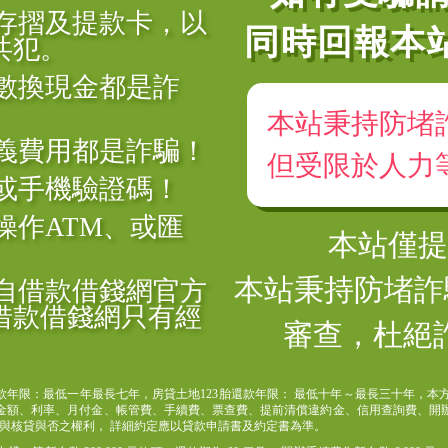
存摺及提款卡，以
同時回報本
共犯。
數換現金都是詐
本站秉持防堵
義費用都是詐騙！
但受限於人力
或手機驗證碼！
操作ATM、或匯
本站僅
本站秉持防堵詐
自借款借錢網官方
借款借錢網只有經
審查，杜絕
年限：最低一年最長七年，房貸土地123胎還款年限： 最低十年～最長三十年，本方
貸金額、利率、月付金、帳管費、手續費、票查費、提前清償違約金、信用查詢費、開辦
與核貸與否之權利， 詳細約定應以貸款申請書及約定書為準。