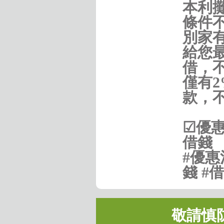
本利
條件
別家
給您
借，
僅有
款，
☑優惠
借錢
#優惠
錢 #
敬請慎