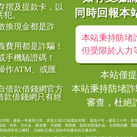
存摺及提款卡，以
同時回報本
共犯。
數換現金都是詐
本站秉持防堵
義費用都是詐騙！
但受限於人力
或手機驗證碼！
操作ATM、或匯
本站僅
本站秉持防堵詐
自借款借錢網官方
借款借錢網只有經
審查，杜絕
年限：最低一年最長七年，房貸土地123胎還款年限： 最低十年～最長三十年，本方
貸金額、利率、月付金、帳管費、手續費、票查費、提前清償違約金、信用查詢費、開辦
與核貸與否之權利， 詳細約定應以貸款申請書及約定書為準。