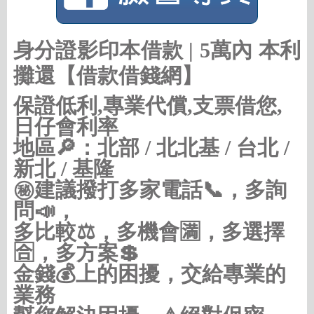
身分證影印本借款 | 5萬內 本利
攤還【借款借錢網】
保證低利,專業代償,支票借您,
日仔會利率
地區🔎：北部 / 北北基 / 台北 /
新北 / 基隆
㊙建議撥打多家電話📞，多詢
問📣，
多比較⚖，多機會🈵，多選擇
🈴，多方案💲
金錢💰上的困擾，交給專業的
業務