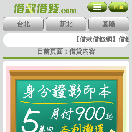
身分證影印本借
首頁
台北
新北
基隆
北北基
台北
桃竹苗
新北
中彰投
基隆
桃園
新竹
苗栗
雲嘉南
高屏
【借款借錢網】借錢|借
快速借錢
台中
彰化
南投
目前頁面：
借貸內容
雲林
嘉義
台南
高雄
屏東
支票貼現
代墊款
房地二胎
歷史圖稿
回首頁
回上一頁
廣告刊登
隱私權政策
關閉選單