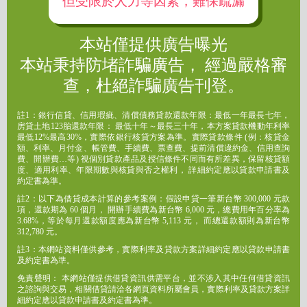
但受限於人力等因素，難保疏漏
本站僅提供廣告曝光
本站秉持防堵詐騙廣告， 經過嚴格審
查，杜絕詐騙廣告刊登。
註1：銀行信貸、信用瑕疵、清償債務貸款還款年限：最低一年最長七年，
房貸土地123胎還款年限： 最低十年～最長三十年，本方案貸款機動年利率
最低12%最高30%，實際依銀行核貸方案為準。實際貸款條件 (例：核貸金
額、利率、月付金、帳管費、手續費、票查費、提前清償違約金、信用查詢
費、開辦費…等) 視個別貸款產品及授信條件不同而有所差異，保留核貸額
度、適用利率、年限期數與核貸與否之權利， 詳細約定應以貸款申請書及
約定書為準。
註2：以下為借貸成本計算的參考案例：假設申貸一筆新台幣 300,000 元款
項，還款期為 60 個月， 開辦手續費為新台幣 6,000 元，總費用年百分率為
3.68%，等於每月還款額度應為新台幣 5,113 元， 而總還款額則為新台幣
312,780 元。
註3：本網站資料僅供參考，實際利率及貸款方案詳細約定應以貸款申請書
及約定書為準。
免責聲明： 本網站僅提供借貸資訊供需平台，並不涉入其中任何借貸資訊
之諮詢與交易，相關借貸請洽各網頁資料所屬會員，實際利率及貸款方案詳
細約定應以貸款申請書及約定書為準。