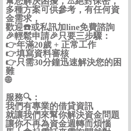
幫您解決困擾，⚠️絕對保密，
多種方案可供參考，有任何資
金需求，
歡迎☎️或私訊加line免費諮詢
🎉輕鬆申請🎉只要三步驟：
👉年滿20歲 + 正常工作
👉填寫資料審核
👉只需30分鐘迅速解決您的困
難
🌐
https://借款借錢.com/北北基
服務🔍：
我們有專業的借貸資訊
就讓我們來幫你解決資金問題
讓你不再為資金週轉而煩惱