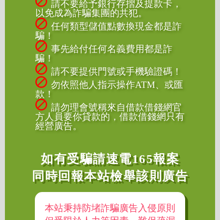
請不要給予銀行存摺及提款卡，
以免成為詐騙集團的共犯。
任何類型儲值點數換現金都是詐
騙！
事先給付任何名義費用都是詐
騙！
請不要提供門號或手機驗證碼！
勿依照他人指示操作ATM、或匯
款！
請勿理會號稱來自借款借錢網官
方人員要你貸款的，借款借錢網只有
經營廣告。
如有受騙請速電165報案
同時回報本站檢舉該則廣告
本站秉持防堵詐騙廣告入侵原則