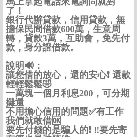
馬上拿起電話來電詢問就對
了！
銀行代辦貸款，信用貸款，無
擔保民間借款600萬，生意周
轉，貸款3萬，互助會，免先付
款，身分證借款。
說明🔊：
讓您借的放心，還的安心❗️ 還款
輕輕鬆鬆🤣
一萬塊一個月利息200，可分期
攤還
不用擔心信用的問題✅有工作
我們就敢借🆗
要先付錢的是騙人的❗️ ‼️要先寄