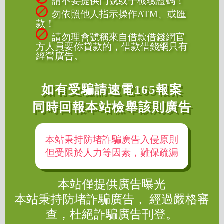
請不要提供門號或手機驗證碼！
勿依照他人指示操作ATM、或匯
款！
請勿理會號稱來自借款借錢網官
方人員要你貸款的，借款借錢網只有
經營廣告。
如有受騙請速電165報案
同時回報本站檢舉該則廣告
本站秉持防堵詐騙廣告入侵原則
但受限於人力等因素，難保疏漏
本站僅提供廣告曝光
本站秉持防堵詐騙廣告， 經過嚴格審
查，杜絕詐騙廣告刊登。