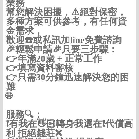
業務
幫您解決困擾，⚠️絕對保密，
多種方案可供參考，有任何資
金需求，
歡迎☎️或私訊加line免費諮詢
🎉輕鬆申請🎉只要三步驟：
👉年滿20歲 + 正常工作
👉填寫資料審核
👉只需30分鐘迅速解決您的困
難
🌐
https://借款借錢.com/北北基
服務🔍：
❗️有我在👋🏻轉身我還在❗️代償高
利 拒絕錢莊❌