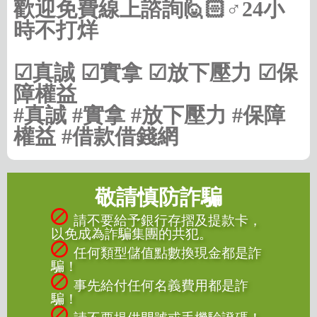
歡迎免費線上諮詢🙋🏻♂️24小
時不打烊
☑真誠 ☑實拿 ☑放下壓力 ☑保
障權益
#真誠 #實拿 #放下壓力 #保障
權益 #借款借錢網
敬請慎防詐騙
請不要給予銀行存摺及提款卡，
以免成為詐騙集團的共犯。
任何類型儲值點數換現金都是詐
騙！
事先給付任何名義費用都是詐
騙！