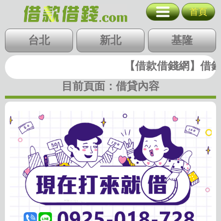
不是借不到是你
首頁
台北
新北
基隆
北北基
台北
桃竹苗
新北
中彰投
基隆
桃園
新竹
苗栗
雲嘉南
高屏
【借款借錢網】借錢|
快速借錢
台中
彰化
南投
目前頁面：
借貸內容
雲林
嘉義
台南
高雄
屏東
支票貼現
代墊款
房地二胎
歷史圖稿
回首頁
回上一頁
廣告刊登
隱私權政策
關閉選單