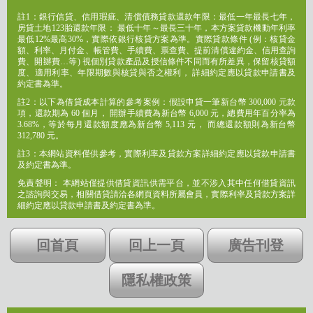
註1：銀行信貸、信用瑕疵、清償債務貸款還款年限：最低一年最長七年，
房貸土地123胎還款年限： 最低十年～最長三十年，本方案貸款機動年利率
最低12%最高30%，實際依銀行核貸方案為準。實際貸款條件 (例：核貸金
額、利率、月付金、帳管費、手續費、票查費、提前清償違約金、信用查詢
費、開辦費…等) 視個別貸款產品及授信條件不同而有所差異，保留核貸額
度、適用利率、年限期數與核貸與否之權利， 詳細約定應以貸款申請書及
約定書為準。
註2：以下為借貸成本計算的參考案例：假設申貸一筆新台幣 300,000 元款
項，還款期為 60 個月， 開辦手續費為新台幣 6,000 元，總費用年百分率為
3.68%，等於每月還款額度應為新台幣 5,113 元， 而總還款額則為新台幣
312,780 元。
註3：本網站資料僅供參考，實際利率及貸款方案詳細約定應以貸款申請書
及約定書為準。
免責聲明： 本網站僅提供借貸資訊供需平台，並不涉入其中任何借貸資訊
之諮詢與交易，相關借貸請洽各網頁資料所屬會員，實際利率及貸款方案詳
細約定應以貸款申請書及約定書為準。
回首頁
回上一頁
廣告刊登
隱私權政策