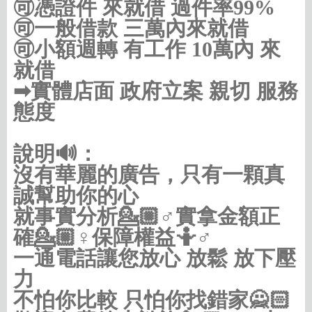
🉑憑證件 來就借 過件率99%
🉑一般借款 三萬內來就借
🉑小額週轉 有工作 10萬內 來
就借
➡實體店面 政府立案 親切 服務
態度
說明🔊：
沒有華麗的廣告，只有一顆真
誠幫助你的心
就事實分析💁🏼♂️實拿金額正
確💁🏼♀️保障權益🤷♂️
一通電話讓您放心 放鬆 放下壓
力
不怕你比較 只怕你找錯家🙅🏻