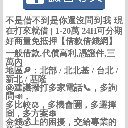
不是借不到是你還沒問到我 現
在打來就借 | 1-20萬 24H可分期
好商量免抵押【借款借錢網】
一般借款,代償高利,憑證件,三
萬內
地區🔎：北部 / 北北基 / 台北 /
新北 / 基隆
㊙建議撥打多家電話📞，多詢
問📣，
多比較⚖，多機會🈵，多選擇
🈴，多方案💲
金錢💰上的困擾，交給專業的