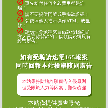
事先給付任何名義費用都是詐
騙！
請不要提供門號或手機驗證碼！
勿依照他人指示操作ATM、或匯
款！
請勿理會號稱來自借款借錢網官
方人員要你貸款的，借款借錢網只有
經營廣告。
如有受騙請速電165報案
同時回報本站檢舉該則廣告
本站秉持防堵詐騙廣告入侵原則
但受限於人力等因素，難保疏漏
本站僅提供廣告曝光