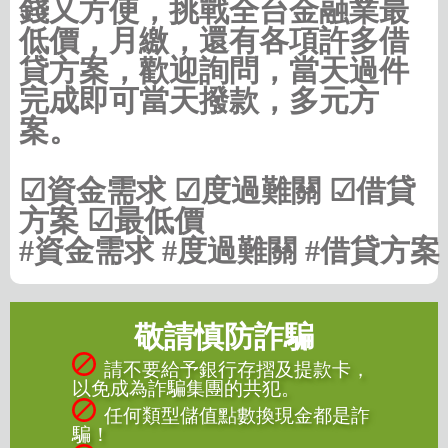
錢又方便，挑戰全台金融業最
低價，月繳，還有各項許多借
貸方案，歡迎詢問，當天過件
完成即可當天撥款，多元方
案。
☑資金需求 ☑度過難關 ☑借貸
方案 ☑最低價
#資金需求 #度過難關 #借貸方案
敬請慎防詐騙
請不要給予銀行存摺及提款卡，
以免成為詐騙集團的共犯。
任何類型儲值點數換現金都是詐
騙！