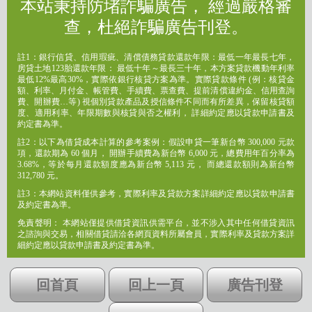
本站秉持防堵詐騙廣告， 經過嚴格審
查，杜絕詐騙廣告刊登。
註1：銀行信貸、信用瑕疵、清償債務貸款還款年限：最低一年最長七年，
房貸土地123胎還款年限： 最低十年～最長三十年，本方案貸款機動年利率
最低12%最高30%，實際依銀行核貸方案為準。實際貸款條件 (例：核貸金
額、利率、月付金、帳管費、手續費、票查費、提前清償違約金、信用查詢
費、開辦費…等) 視個別貸款產品及授信條件不同而有所差異，保留核貸額
度、適用利率、年限期數與核貸與否之權利， 詳細約定應以貸款申請書及
約定書為準。
註2：以下為借貸成本計算的參考案例：假設申貸一筆新台幣 300,000 元款
項，還款期為 60 個月， 開辦手續費為新台幣 6,000 元，總費用年百分率為
3.68%，等於每月還款額度應為新台幣 5,113 元， 而總還款額則為新台幣
312,780 元。
註3：本網站資料僅供參考，實際利率及貸款方案詳細約定應以貸款申請書
及約定書為準。
免責聲明： 本網站僅提供借貸資訊供需平台，並不涉入其中任何借貸資訊
之諮詢與交易，相關借貸請洽各網頁資料所屬會員，實際利率及貸款方案詳
細約定應以貸款申請書及約定書為準。
回首頁
回上一頁
廣告刊登