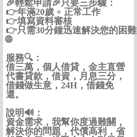
🎉輕鬆申請🎉只要三步驟：

👉年滿20歲 + 正常工作

👉填寫資料審核

👉只需30分鐘迅速解決您的困難

🌐
https://借款借錢.com/北北基
服務🔍：
借三萬，個人借貸，金主直營
代書貸款，借資，月息三分，
借錢做生意，24H，借錢免
還。
說明🔊：
資金需求，我幫你度過難關，
解決你的問題，代償高利，省