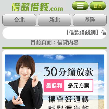
30分鐘放款 
首頁
台北
新北
基隆
北北基
台北
桃竹苗
新北
中彰投
基隆
桃園
新竹
苗栗
雲嘉南
高屏
【借款借錢網】借錢|
快速借錢
台中
彰化
南投
目前頁面：
借貸內容
雲林
嘉義
台南
高雄
屏東
支票貼現
代墊款
房地二胎
歷史圖稿
回首頁
回上一頁
廣告刊登
隱私權政策
關閉選單