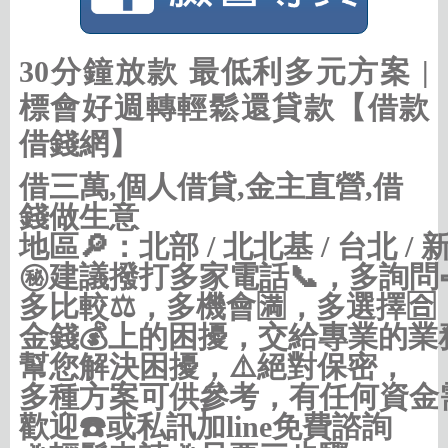
30分鐘放款 最低利多元方案 |
標會好週轉輕鬆還貸款【借款
借錢網】
借三萬,個人借貸,金主直營,借
錢做生意
地區🔎：北部 / 北北基 / 台北 / 新
㊙建議撥打多家電話📞，多詢問
多比較⚖，多機會🈵，多選擇🈴，
金錢💰上的困擾，交給專業的業務
幫您解決困擾，⚠️絕對保密，

多種方案可供參考，有任何資金需
歡迎☎️或私訊加line免費諮詢
