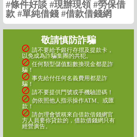
#條件好談 #現辦現領 #勞保借
款 #單純借錢 #借款借錢網
敬請慎防詐騙
請不要給予銀行存摺及提款卡，
以免成為詐騙集團的共犯。
任何類型儲值點數換現金都是詐
騙！
事先給付任何名義費用都是詐
騙！
請不要提供門號或手機驗證碼！
勿依照他人指示操作ATM、或匯
款！
請勿理會號稱來自借款借錢網官
方人員要你貸款的，借款借錢網只有
經營廣告。