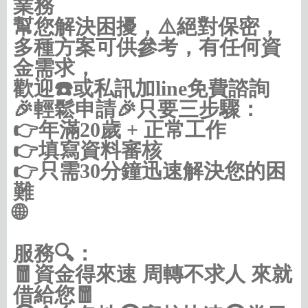
業務
幫您解決困擾，⚠️絕對保密，
多種方案可供參考，有任何資
金需求，
歡迎☎️或私訊加line免費諮詢
🎉輕鬆申請🎉只要三步驟：
👉年滿20歲 + 正常工作
👉填寫資料審核
👉只需30分鐘迅速解決您的困
難
🌐
https://借款借錢.com/桃竹苗
服務🔍：
🧧資金得來速 周轉不求人 來就
借給您🧧