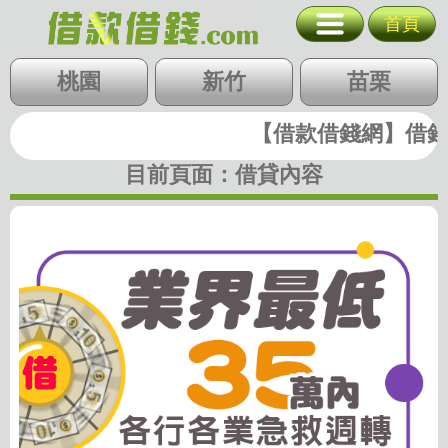
業界最低 35
首頁
台北
新北
基隆
北北基
桃園
桃竹苗
新竹
中彰投
苗栗
桃園
新竹
苗栗
雲嘉南
高屏
【借款借錢網】借錢|
快速借錢
台中
彰化
南投
目前頁面：
借貸內容
雲林
嘉義
台南
高雄
屏東
支票貼現
代墊款
房地二胎
歷史圖稿
回首頁
回上一頁
廣告刊登
隱私權政策
關閉選單