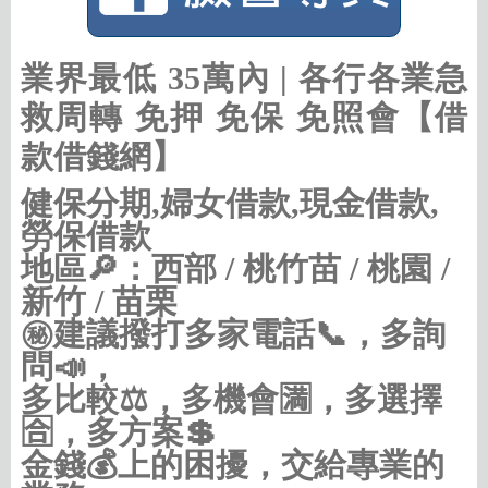
業界最低 35萬內 | 各行各業急
救周轉 免押 免保 免照會【借
款借錢網】
健保分期,婦女借款,現金借款,
勞保借款
地區🔎：西部 / 桃竹苗 / 桃園 /
新竹 / 苗栗
㊙建議撥打多家電話📞，多詢
問📣，
多比較⚖，多機會🈵，多選擇
🈴，多方案💲
金錢💰上的困擾，交給專業的