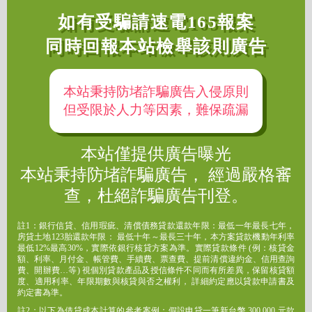
如有受騙請速電165報案
同時回報本站檢舉該則廣告
本站秉持防堵詐騙廣告入侵原則
但受限於人力等因素，難保疏漏
本站僅提供廣告曝光
本站秉持防堵詐騙廣告， 經過嚴格審
查，杜絕詐騙廣告刊登。
註1：銀行信貸、信用瑕疵、清償債務貸款還款年限：最低一年最長七年，
房貸土地123胎還款年限： 最低十年～最長三十年，本方案貸款機動年利率
最低12%最高30%，實際依銀行核貸方案為準。實際貸款條件 (例：核貸金
額、利率、月付金、帳管費、手續費、票查費、提前清償違約金、信用查詢
費、開辦費…等) 視個別貸款產品及授信條件不同而有所差異，保留核貸額
度、適用利率、年限期數與核貸與否之權利， 詳細約定應以貸款申請書及
約定書為準。
註2：以下為借貸成本計算的參考案例：假設申貸一筆新台幣 300,000 元款