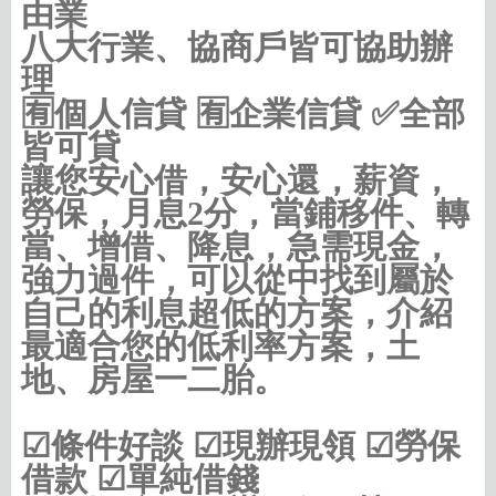
由業
八大行業、協商戶皆可協助辦
理
🈶️個人信貸 🈶️企業信貸 ✅全部
皆可貸
讓您安心借，安心還，薪資，
勞保，月息2分，當鋪移件、轉
當、增借、降息，急需現金，
強力過件，可以從中找到屬於
自己的利息超低的方案，介紹
最適合您的低利率方案，土
地、房屋一二胎。
☑條件好談 ☑現辦現領 ☑勞保
借款 ☑單純借錢