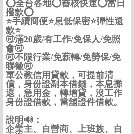
⭕️全台各地⭕️審核快速⭕️當日
撥款⭕️
⭐️手續簡便⭐️息低保密⭐️彈性還
款⭐️
🉑滿20歲/有工作/免保人/免照
會🉑
🉑不限行業/免薪轉/免勞保/免
聯徵🉑
軍公教信用貸款，可提前清
償，身份證副本借錢，本息攤
還，急用金，轉增貸，沒工作
身份證借款，當舖證件借款。
說明🔊：
企業主、自營商、上班族、自