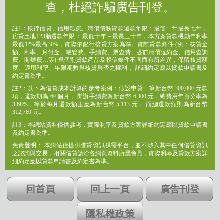
查，杜絕詐騙廣告刊登。
註1：銀行信貸、信用瑕疵、清償債務貸款還款年限：最低一年最長七年，
房貸土地123胎還款年限： 最低十年～最長三十年，本方案貸款機動年利率
最低12%最高30%，實際依銀行核貸方案為準。實際貸款條件 (例：核貸金
額、利率、月付金、帳管費、手續費、票查費、提前清償違約金、信用查詢
費、開辦費…等) 視個別貸款產品及授信條件不同而有所差異，保留核貸額
度、適用利率、年限期數與核貸與否之權利， 詳細約定應以貸款申請書及
約定書為準。
註2：以下為借貸成本計算的參考案例：假設申貸一筆新台幣 300,000 元款
項，還款期為 60 個月， 開辦手續費為新台幣 6,000 元，總費用年百分率為
3.68%，等於每月還款額度應為新台幣 5,113 元， 而總還款額則為新台幣
312,780 元。
註3：本網站資料僅供參考，實際利率及貸款方案詳細約定應以貸款申請書
及約定書為準。
免責聲明： 本網站僅提供借貸資訊供需平台，並不涉入其中任何借貸資訊
之諮詢與交易，相關借貸請洽各網頁資料所屬會員，實際利率及貸款方案詳
細約定應以貸款申請書及約定書為準。
回首頁
回上一頁
廣告刊登
隱私權政策