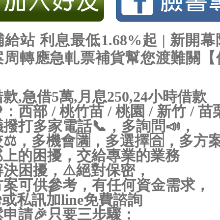
給站 利息最低1.68%起 | 新開
案周轉應急軋票補貨幫您渡難關【
】
款,急借5萬,月息250,24小時借款
：西部 / 桃竹苗 / 桃園 / 新竹 / 苗栗
撥打多家電話📞，多詢問📣，

⚖，多機會🈵，多選擇🈴，多方案
上的困擾，交給專業的業務

決困擾，⚠️絕對保密，

方案可供參考，有任何資金需求，

️或私訊加line免費諮詢

鬆申請🎉只要三步驟：
