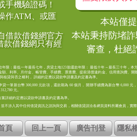
或手機驗證碼！
操作ATM、或匯
本站僅
本站秉持防堵詐
自借款借錢網官方
借款借錢網只有經
審查，杜絕
年限：最低一年最長七年，房貸土地123胎還款年限： 最低十年～最長三十年，本方
貸金額、利率、月付金、帳管費、手續費、票查費、提前清償違約金、信用查詢費、開辦
與核貸與否之權利， 詳細約定應以貸款申請書及約定書為準。
新台幣 300,000 元款項，還款期為 60 個月， 開辦手續費為新台幣 6,000 
2,780 元。
方案詳細約定應以貸款申請書及約定書為準。
，並不涉入其中任何借貸資訊之諮詢與交易，相關借貸請洽各網頁資料所屬會員，實
首頁
回上一頁
廣告刊登
隱私