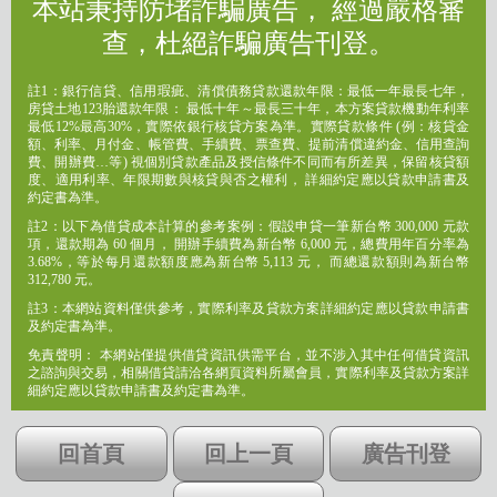
本站秉持防堵詐騙廣告， 經過嚴格審
查，杜絕詐騙廣告刊登。
註1：銀行信貸、信用瑕疵、清償債務貸款還款年限：最低一年最長七年，
房貸土地123胎還款年限： 最低十年～最長三十年，本方案貸款機動年利率
最低12%最高30%，實際依銀行核貸方案為準。實際貸款條件 (例：核貸金
額、利率、月付金、帳管費、手續費、票查費、提前清償違約金、信用查詢
費、開辦費…等) 視個別貸款產品及授信條件不同而有所差異，保留核貸額
度、適用利率、年限期數與核貸與否之權利， 詳細約定應以貸款申請書及
約定書為準。
註2：以下為借貸成本計算的參考案例：假設申貸一筆新台幣 300,000 元款
項，還款期為 60 個月， 開辦手續費為新台幣 6,000 元，總費用年百分率為
3.68%，等於每月還款額度應為新台幣 5,113 元， 而總還款額則為新台幣
312,780 元。
註3：本網站資料僅供參考，實際利率及貸款方案詳細約定應以貸款申請書
及約定書為準。
免責聲明： 本網站僅提供借貸資訊供需平台，並不涉入其中任何借貸資訊
之諮詢與交易，相關借貸請洽各網頁資料所屬會員，實際利率及貸款方案詳
細約定應以貸款申請書及約定書為準。
回首頁
回上一頁
廣告刊登