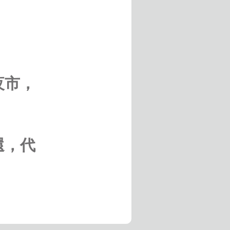
夜市，
還，代