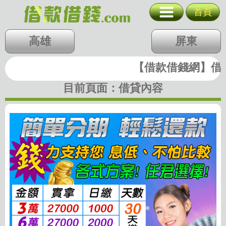
簡單分期 輕鬆
首頁
台北
新北
基隆
北北基
高雄
桃竹苗
中彰投
屏東
桃園
新竹
苗栗
雲嘉南
高屏
【借款借錢網】借錢|
快速借錢
台中
彰化
南投
目前頁面：
借貸內容
雲林
嘉義
台南
高雄
屏東
支票貼現
代墊款
房地二胎
歷史圖稿
回首頁
回上一頁
廣告刊登
隱私權政策
關閉選單