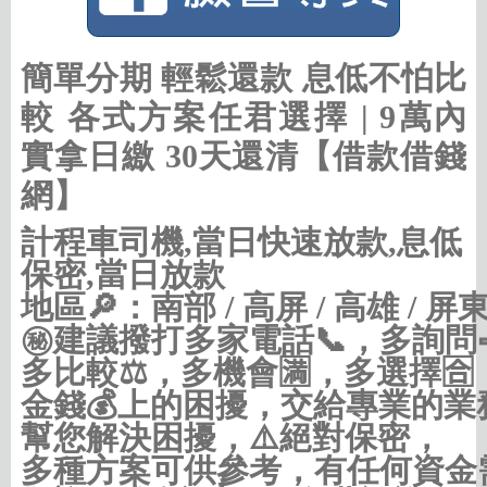
簡單分期 輕鬆還款 息低不怕比
較 各式方案任君選擇 | 9萬內
實拿日繳 30天還清【借款借錢
網】
計程車司機,當日快速放款,息低
保密,當日放款
地區🔎：南部 / 高屏 / 高雄 / 屏東
㊙建議撥打多家電話📞，多詢問
多比較⚖，多機會🈵，多選擇🈴，
金錢💰上的困擾，交給專業的業務
幫您解決困擾，⚠️絕對保密，

多種方案可供參考，有任何資金需