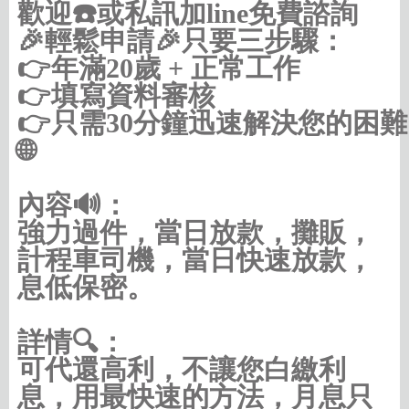
歡迎☎️或私訊加line免費諮詢

🎉輕鬆申請🎉只要三步驟：

👉年滿20歲 + 正常工作

👉填寫資料審核

👉只需30分鐘迅速解決您的困難

🌐
https://借款借錢.com/高屏
內容🔊：
強力過件，當日放款，攤販，
計程車司機，當日快速放款，
息低保密。
詳情🔍：
可代還高利，不讓您白繳利
息，用最快速的方法，月息只