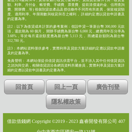
最低12%最高30%，實際依銀行核貸方案為準。實際貸款條件 (例：核貸金
額、利率、月付金、帳管費、手續費、票查費、提前清償違約金、信用查詢
費、開辦費…等) 視個別貸款產品及授信條件不同而有所差異，保留核貸額
度、適用利率、年限期數與核貸與否之權利， 詳細約定應以貸款申請書及
約定書為準。
註2：以下為借貸成本計算的參考案例：假設申貸一筆新台幣 300,000 元款
項，還款期為 60 個月， 開辦手續費為新台幣 6,000 元，總費用年百分率為
3.68%，等於每月還款額度應為新台幣 5,113 元， 而總還款額則為新台幣
312,780 元。
註3：本網站資料僅供參考，實際利率及貸款方案詳細約定應以貸款申請書
及約定書為準。
免責聲明： 本網站僅提供借貸資訊供需平台，並不涉入其中任何借貸資訊
之諮詢與交易，相關借貸請洽各網頁資料所屬會員，實際利率及貸款方案詳
細約定應以貸款申請書及約定書為準。
回首頁
回上一頁
廣告刊登
隱私權政策
借款借錢網 Copyright ©2019 - 2023 鑫睿開發有限公司 407
台中市西屯區國安一路121號