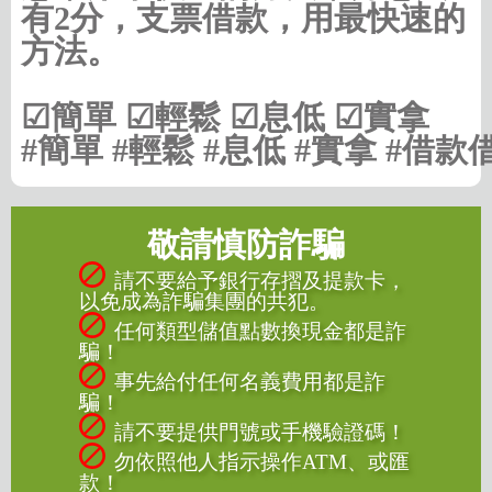
有2分，支票借款，用最快速的
方法。
☑簡單 ☑輕鬆 ☑息低 ☑實拿
#簡單 #輕鬆 #息低 #實拿 #借款
敬請慎防詐騙
請不要給予銀行存摺及提款卡，
以免成為詐騙集團的共犯。
任何類型儲值點數換現金都是詐
騙！
事先給付任何名義費用都是詐
騙！
請不要提供門號或手機驗證碼！
勿依照他人指示操作ATM、或匯
款！