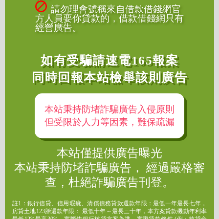
請勿理會號稱來自借款借錢網官
方人員要你貸款的，借款借錢網只有
經營廣告。
如有受騙請速電165報案
同時回報本站檢舉該則廣告
本站秉持防堵詐騙廣告入侵原則
但受限於人力等因素，難保疏漏
本站僅提供廣告曝光
本站秉持防堵詐騙廣告， 經過嚴格審
查，杜絕詐騙廣告刊登。
註1：銀行信貸、信用瑕疵、清償債務貸款還款年限：最低一年最長七年，
房貸土地123胎還款年限： 最低十年～最長三十年，本方案貸款機動年利率