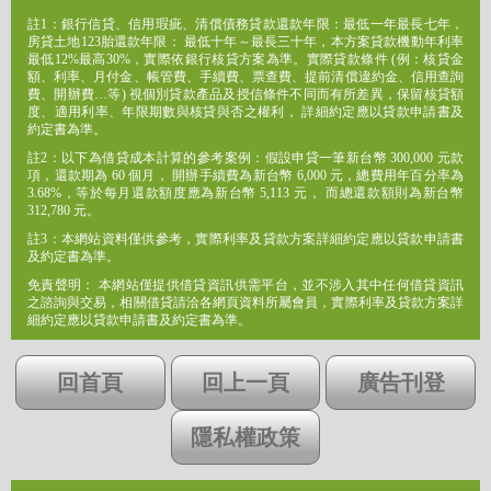
註1：銀行信貸、信用瑕疵、清償債務貸款還款年限：最低一年最長七年，
房貸土地123胎還款年限： 最低十年～最長三十年，本方案貸款機動年利率
最低12%最高30%，實際依銀行核貸方案為準。實際貸款條件 (例：核貸金
額、利率、月付金、帳管費、手續費、票查費、提前清償違約金、信用查詢
費、開辦費…等) 視個別貸款產品及授信條件不同而有所差異，保留核貸額
度、適用利率、年限期數與核貸與否之權利， 詳細約定應以貸款申請書及
約定書為準。
註2：以下為借貸成本計算的參考案例：假設申貸一筆新台幣 300,000 元款
項，還款期為 60 個月， 開辦手續費為新台幣 6,000 元，總費用年百分率為
3.68%，等於每月還款額度應為新台幣 5,113 元， 而總還款額則為新台幣
312,780 元。
註3：本網站資料僅供參考，實際利率及貸款方案詳細約定應以貸款申請書
及約定書為準。
免責聲明： 本網站僅提供借貸資訊供需平台，並不涉入其中任何借貸資訊
之諮詢與交易，相關借貸請洽各網頁資料所屬會員，實際利率及貸款方案詳
細約定應以貸款申請書及約定書為準。
回首頁
回上一頁
廣告刊登
隱私權政策