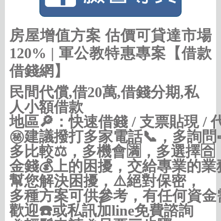
房屋增值方案 估價可貸達市場
120% | 軍公教特惠專案【借款
借錢網】
民間代償,借20萬,借錢分期,私
人小額借款
地區🔎：快速借錢 / 支票貼現 / 代
㊙建議撥打多家電話📞，多詢問
多比較⚖，多機會🈵，多選擇🈴，
金錢💰上的困擾，交給專業的業務
幫您解決困擾，⚠️絕對保密，

多種方案可供參考，有任何資金需
歡迎☎️或私訊加line免費諮詢
