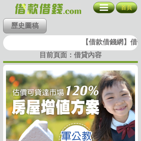
房屋增值方案 
首頁
台北
新北
基隆
歷史圖稿
北北基
桃竹苗
中彰投
桃園
新竹
苗栗
雲嘉南
高屏
【借款借錢網】借錢|
快速借錢
台中
彰化
南投
目前頁面：
借貸內容
雲林
嘉義
台南
高雄
屏東
支票貼現
代墊款
房地二胎
歷史圖稿
回首頁
回上一頁
廣告刊登
隱私權政策
關閉選單