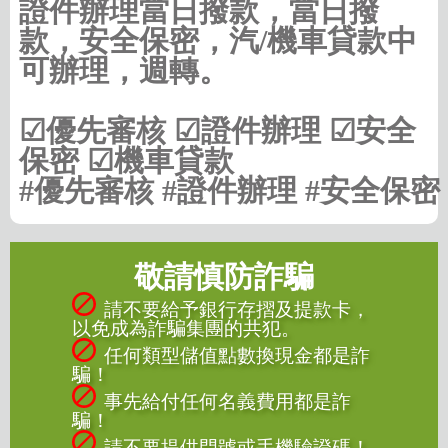
證件辦理當日撥款，當日撥
款，安全保密，汽/機車貸款中
可辦理，週轉。
☑優先審核 ☑證件辦理 ☑安全
保密 ☑機車貸款
#優先審核 #證件辦理 #安全保密
敬請慎防詐騙
請不要給予銀行存摺及提款卡，
以免成為詐騙集團的共犯。
任何類型儲值點數換現金都是詐
騙！
事先給付任何名義費用都是詐
騙！
請不要提供門號或手機驗證碼！