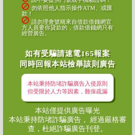
勿依照他人指示操作ATM、或匯
款！
請勿理會號稱來自借款借錢網官
方人員要你貸款的，借款借錢網只有
經營廣告。
如有受騙請速電165報案
同時回報本站檢舉該則廣告
本站秉持防堵詐騙廣告入侵原則
但受限於人力等因素，難保疏漏
本站僅提供廣告曝光
本站秉持防堵詐騙廣告， 經過嚴格審
查，杜絕詐騙廣告刊登。