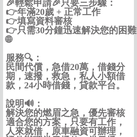
🎉輕鬆申請🎉只要三步驟：

👉年滿20歲 + 正常工作

👉填寫資料審核

👉只需30分鐘迅速解決您的困難

🌐
https://借款借錢.com/快速借錢
服務🔍：
民間代償，急借20萬，借錢分
期，速撥，救急，私人小額借
款，24小時借錢，貸款平台。
說明🔊：
解決您的燃眉之急，優先審核
適合您的方案，只要有工作，
人來就借，原車融資可辦理，