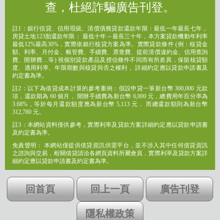
查，杜絕詐騙廣告刊登。
註1：銀行信貸、信用瑕疵、清償債務貸款還款年限：最低一年最長七年，
房貸土地123胎還款年限： 最低十年～最長三十年，本方案貸款機動年利率
最低12%最高30%，實際依銀行核貸方案為準。實際貸款條件 (例：核貸金
額、利率、月付金、帳管費、手續費、票查費、提前清償違約金、信用查詢
費、開辦費…等) 視個別貸款產品及授信條件不同而有所差異，保留核貸額
度、適用利率、年限期數與核貸與否之權利， 詳細約定應以貸款申請書及
約定書為準。
註2：以下為借貸成本計算的參考案例：假設申貸一筆新台幣 300,000 元款
項，還款期為 60 個月， 開辦手續費為新台幣 6,000 元，總費用年百分率為
3.68%，等於每月還款額度應為新台幣 5,113 元， 而總還款額則為新台幣
312,780 元。
註3：本網站資料僅供參考，實際利率及貸款方案詳細約定應以貸款申請書
及約定書為準。
免責聲明： 本網站僅提供借貸資訊供需平台，並不涉入其中任何借貸資訊
之諮詢與交易，相關借貸請洽各網頁資料所屬會員，實際利率及貸款方案詳
細約定應以貸款申請書及約定書為準。
回首頁
回上一頁
廣告刊登
隱私權政策